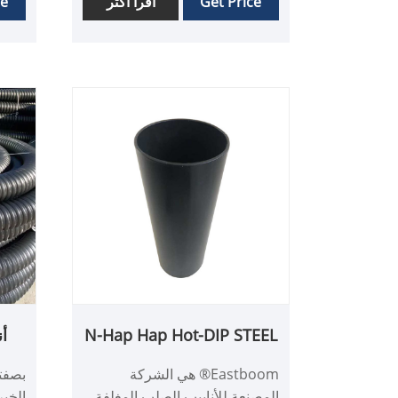
Get Price
اقرأ أكثر
ce
مقاومة تآكل متفوقة والأداء طويل
الفول
الأمد.
بقوة
البلا
أفضل 
- مما 
الكاب
N-Hap Hap Hot-DIP STEEL
أ
SIPES
Eastboom® هي الشركة
بصفت
المصنعة للأنابيب الصلب المغلفة
الخبر