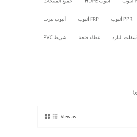
وب
أنبوب HDPE
جميع المنتجات
PPR أنبوب
FRP أنبوب
أنبوب بيرت
أسفلت البارد
غطاء فتحة
شريط PVC
View as