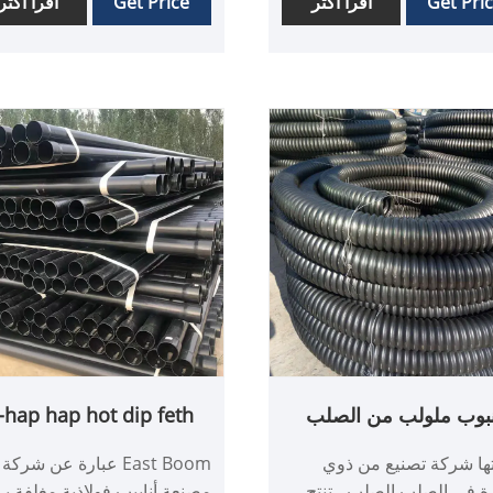
Get Pri
اقرأ أكثر
Get Price
اقرأ أكثر
اذية والبلاستيكية. إنها تتميز
الصلب و HDPE لتحسين مق
 ضغط أقوى من القنوات
الكراك ؛ ثانياً ، يكون معدل الت
ستيكية العادية ومقاومة تآكل
أكثر سلاسة 30 ٪ بالمقارنة مع
من الأنابيب الفولاذية العادية
أنابيب الصلب التقليدية ؛ ثالثًا ،
يجعلها خيارًا مثاليًا لحماية
يقدم تصنيفات ضغط قابلة
لات.
للتخصيص بناءً على احتياجات
محددة. هذه الأنابيب المركبة
مناسبة بشكل خاص للاستخدام
في صناعة التعدين وقطاع الن
والغاز وأنظمة إمدادات المياه
عالية الضغط.
نبوب ملولب من الصلب
-hap hap hot dip feth
الكربوني
ها شركة تصنيع من ذوي
East Boom عبارة عن شركة
ة في الصلب الصلب ، تنتج