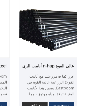
عالي القوة n-hap أنابيب الري
teel
الزراعية
عزز كفاءة مزرعتك مع أنابيب
الفولاذ الزراعية عالية القوة في
المصن
Eastboom. يضمن هذا الأنابيب
البلا
المتينة تدفق مياه موثوق ، مما
تصميم
يقلل من الصيانة وتكاليف
المزارعين. تجربة راحة البال مع
مزج ن