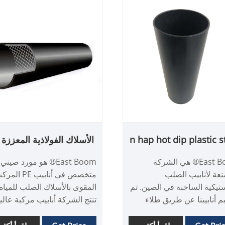
n hap hot dip plastic s
pipe
المركب للماء
East Boom® هي الشركة
East Boom® هو مورد صيني
عة لأنابيب الصلب
متخصص في أنابيب PE ا
ستيكية الساخنة في الصين. تم
المقوى بالأسلاك الصلب للمياه.
 أنابيبنا عن طريق طلاء
تنتج الشركة أنابيب مركبة عالي
أنابيب الصلب مع طبقة من PE ،
الأداء لها الميزات الرئيسية التال
قاط قوة كل من الأنابيب
أولاً ، تتبنى ترابط الاندماج بين