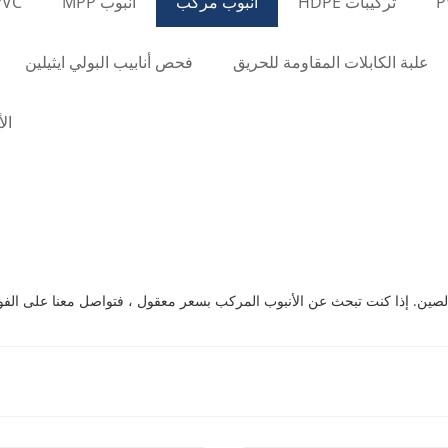
تركيبات HDPE
أنبوب مركب
أنبوب MPP
PVC أنب
علبة الكابلات المقاومة للحريق
فحص أنابيب البولي ايثيلين
ال