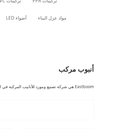
تركيبات PPR
تركيبات PVC
مواد عزل البناء
أضواء LED
أنبوب مركب
Eastboom هي شركة تصنيع ومورد للأنابيب المركبة في الصين. إذا كنت تبحث عن الأنبوب المركب بسعر معقول ، فتواصل معنا على الفور!