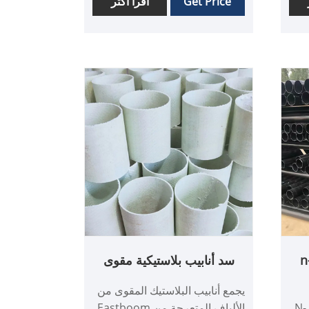
Get Price
اقرأ أكثر
اومة
العسل PVC من المخزون
دفق
المستقر ويدعم أيضًا الطلبات
المخصصة بالجملة.
فط
n
سد أنابيب بلاستيكية مقوى
بالألياف المتعرجة
يجمع أنابيب البلاستيك المقوى من
مصنعة أنابيب فولاذية مغلفة بـ N-
الألياف المتعرجة من Eastboom