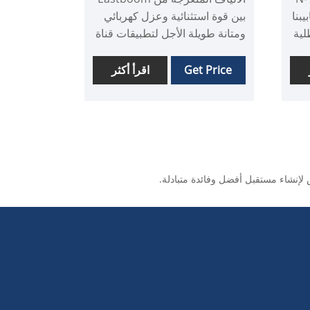
بيبنا
بين قوة استثنائية وعزل كهربائي
لية
ومتانة طويلة الأجل لتطبيقات قناة
يا كل
الكابل المتقدمة. يوفر هيكل
ية.
الألياف المضفرة أداءً عالياً الحمل
Get Price
اقرأ أكثر
بينما يبقى خفيفة الوزن ومقاومة
للتآكل-وهو حل جاهز للمستقبل
يب
لمشاريع الطاقة الذكية
والاتصالات.
بات
لإنشاء مستقبل أفضل وفائدة متبادلة.