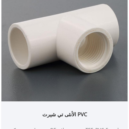
PVC الأنثى تي شيرت