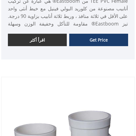
TEE PVC Female من Eastboom® هي عبارة عن تركيب
أنابيب مصنوعة من كلوريد البولي فينيل مع خيط أنثى واحد
على الأقل في ثلاثة منافذ ، وربط ثلاثة أنابيب بزاوية 90 درجة.
تيز Eastboom® مقاومة للتآكل وخفيفة الوزن وسهلة
التثبيت ، وتستخدم في أنظمة الأنابيب في سيناريوهات متعددة
Get Price
اقرأ أكثر