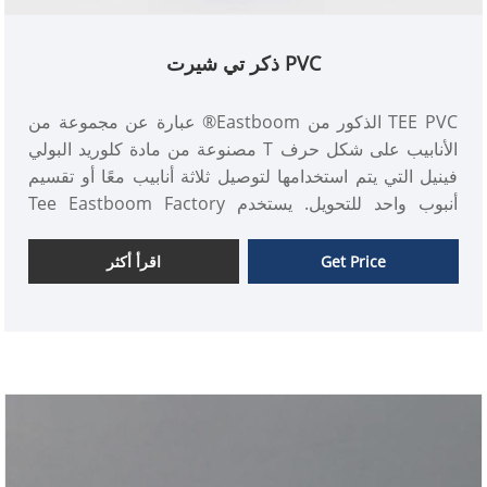
PVC ذكر تي شيرت
TEE PVC الذكور من Eastboom® عبارة عن مجموعة من
الأنابيب على شكل حرف T مصنوعة من مادة كلوريد البولي
فينيل التي يتم استخدامها لتوصيل ثلاثة أنابيب معًا أو تقسيم
أنبوب واحد للتحويل. يستخدم Tee Eastboom Factory
بشكل أساسي في أنظمة الأنابيب التي تتطلب اتصالًا ملولبًا ،
وهو مناسب للتجميع والتفكيك.
Get Price
اقرأ أكثر