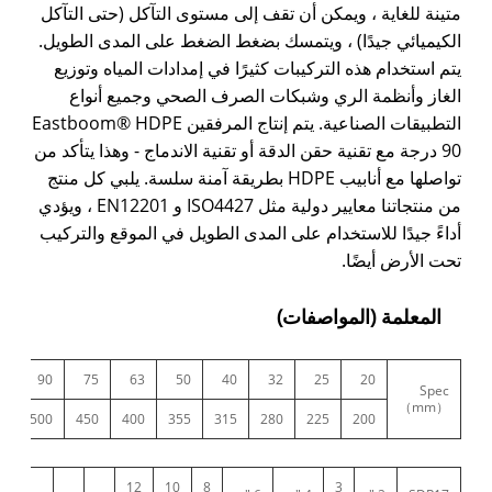
متينة للغاية ، ويمكن أن تقف إلى مستوى التآكل (حتى التآكل
الكيميائي جيدًا) ، ويتمسك بضغط الضغط على المدى الطويل.
يتم استخدام هذه التركيبات كثيرًا في إمدادات المياه وتوزيع
الغاز وأنظمة الري وشبكات الصرف الصحي وجميع أنواع
التطبيقات الصناعية. يتم إنتاج المرفقين Eastboom® HDPE
90 درجة مع تقنية حقن الدقة أو تقنية الاندماج - وهذا يتأكد من
تواصلها مع أنابيب HDPE بطريقة آمنة سلسة. يلبي كل منتج
من منتجاتنا معايير دولية مثل ISO4427 و EN12201 ، ويؤدي
أداءً جيدًا للاستخدام على المدى الطويل في الموقع والتركيب
تحت الأرض أيضًا.
المعلمة (المواصفات)
0
90
75
63
50
40
32
25
20
Spec
（mm）
0
500
450
400
355
315
280
225
200
12
10
8
3