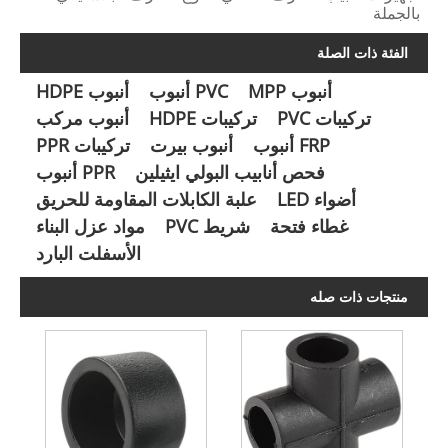
بالجملة
الفئة ذات الصلة
أنبوب MPP
PVC أنبوب
أنبوب HDPE
تركيبات PVC
تركيبات HDPE
أنبوب مركب
FRP أنبوب
أنبوب بيرت
تركيبات PPR
فحص أنابيب البولي ايثيلين
PPR أنبوب
أضواء LED
علبة الكابلات المقاومة للحريق
غطاء فتحة
شريط PVC
مواد عزل البناء
الأسفلت البارد
منتجات ذات صله