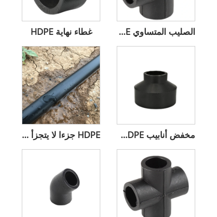
الصليب المتساوي HDPE المقاوم للضغط الصناعي
غطاء نهاية HDPE
مخفض أنابيب HDPE المقاوم للتآكل
HDPE جزءا لا يتجزأ من شريط الري بالتنقيط طول مخصص