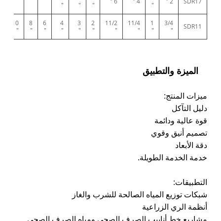
6 "
4 "
2 "
SDR17
"
"
"
"
2
10
8
6
4
3
2
11/2
11/4
1
3/4
SDR11
"
"
"
"
"
"
"
"
"
"
"
الميزة والتطبيق
ميزات المنتج:
دليل التآكل
قوة عالية ودائمة
تصميم أنيق وقوي
دقة الأبعاد
خدمة الخدمة الطويلة.
التطبيقات:
شبكات توزيع المياه الصالحة للشرب والغاز
أنظمة الري الزراعية
مشاريع خط أنابيب الصرف الصحي ومياه الصرف الصحي