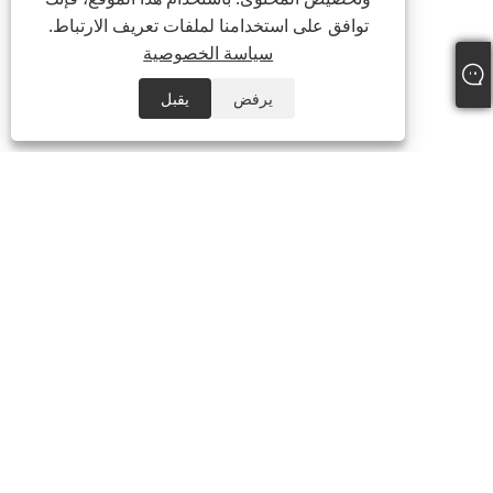
توافق على استخدامنا لملفات تعريف الارتباط.
سياسة الخصوصية
يرفض
يقبل
+86-19322088142
steven@eastboompipes.com