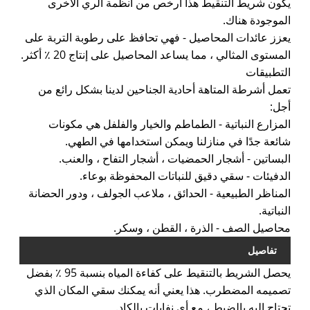
يكون شريط التنقيط هذا أرخص من أنظمة الري الأخرى
الموجودة هناك.
يعزز عائدات المحاصيل - فهي تحافظ على رطوبة التربة على
المستوى المثالي ، مما يساعد المحاصيل على إنتاج 20 ٪ أكثر.
التطبيقات
تعمل أشرطة المتاهة أحادية الجناحين لدينا بشكل رائع من
أجل:
المزارع النباتية - الطماطم والخيار والفلفل هي مكونات
شائعة جدًا في منازلنا ويمكن استخدامها في الطهي.
البساتين - أشجار الحمضيات ، أشجار التفاح ، والعنب.
الدفيئات - سقي دقيق للنباتات المحفوظة بوعاء.
المناظر الطبيعية - الحدائق ، ملاعب الجولف ، ودور الحضانة
النباتية.
محاصيل الصف - الذرة ، القطن ، وسكر.
تفاصيل
يحصل الشريط بالتنقيط على كفاءة المياه بنسبة 95 ٪ بفضل
تصميمه المضطرب. هذا يعني أنه يمكنك سقي المكان الذي
تحتاج إليه بالضبط ، مع أي نفايات بالكاد.