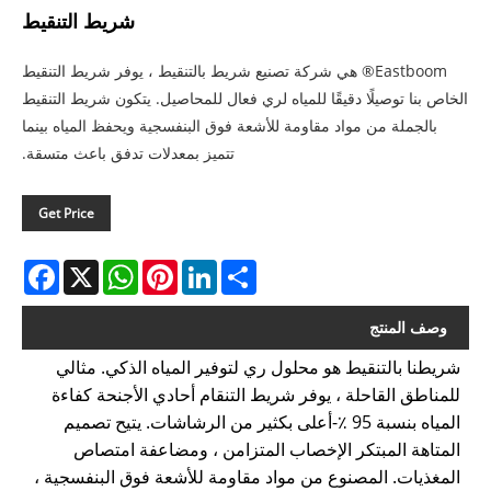
شريط التنقيط
Eastboom® هي شركة تصنيع شريط بالتنقيط ، يوفر شريط التنقيط
الخاص بنا توصيلًا دقيقًا للمياه لري فعال للمحاصيل. يتكون شريط التنقيط
بالجملة من مواد مقاومة للأشعة فوق البنفسجية ويحفظ المياه بينما
تتميز بمعدلات تدفق باعث متسقة.
Get Price
acebook
WhatsApp
X
Pinterest
LinkedIn
Share
وصف المنتج
شريطنا بالتنقيط هو محلول ري لتوفير المياه الذكي. مثالي
للمناطق القاحلة ، يوفر شريط التنقام أحادي الأجنحة كفاءة
المياه بنسبة 95 ٪-أعلى بكثير من الرشاشات. يتيح تصميم
المتاهة المبتكر الإخصاب المتزامن ، ومضاعفة امتصاص
المغذيات. المصنوع من مواد مقاومة للأشعة فوق البنفسجية ،