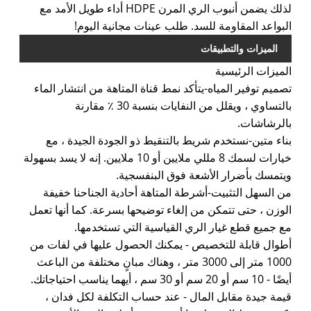
لذلك يضمن أنبوب الري المرن HDPE أداء طويل الأمد مع
البواعد المقاومة للسد. طلب عينات مجانية اليوم!
الميزات والتطبيقات
الميزات الرئيسية
تصميم توفير المياه-يتأكد نمط قناة المتاهة من انتشار الماء
بالتساوي ، ويقلل من النفايات بنسبة 30 ٪ مقارنة
بالرشاشات.
بناء متين-نستخدم شريط بالتنقيط ذو الجودة الجيدة ، مع
خيارات لسمك 8 مللي ملايين أو 10 ملايين. إنه لا يسد بسهولة
ويتمسك بأضرار الأشعة فوق البنفسجية.
من السهل التثبيت-أشرطة المتاهة أحادية الجناحنا خفيفة
الوزن ، حتى تتمكن من إلغاء توضيحها بسرعة. كما أنها تعمل
مع جميع قطع غيار الري القياسية التي تستخدمها.
أطوال قابلة للتخصيص - يمكنك الحصول عليها في لفات من
1000 متر إلى 3000 متر ، وهناك مبانٍ مختلفة من الباعث
أيضًا - 10 سم أو 20 سم أو 30 سم ، أيهما يناسب احتياجاتك.
قيمة جيدة مقابل المال - عند حساب التكلفة لكل فدان ،