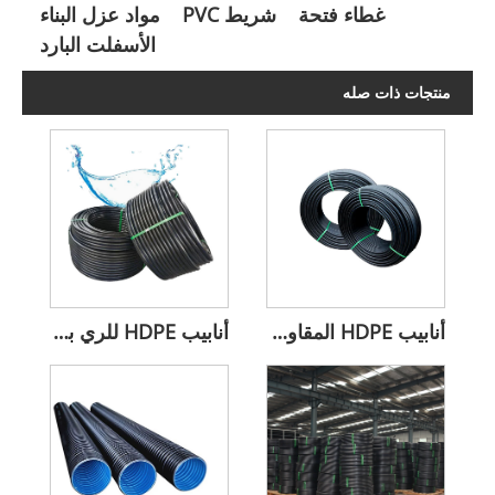
غطاء فتحة
شريط PVC
مواد عزل البناء
الأسفلت البارد
منتجات ذات صله
أنابيب HDPE المقاومة للضغط
أنابيب HDPE للري بالتنقيط الزراعي