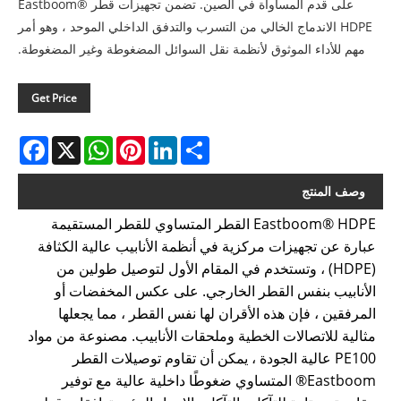
على قدم المساواة في الصين. تضمن تجهيزات قطر Eastboom®
HDPE الاندماج الخالي من التسرب والتدفق الداخلي الموحد ، وهو أمر
مهم للأداء الموثوق لأنظمة نقل السوائل المضغوطة وغير المضغوطة.
Get Price
acebook
WhatsApp
X
Pinterest
LinkedIn
Share
وصف المنتج
Eastboom® HDPE القطر المتساوي للقطر المستقيمة
عبارة عن تجهيزات مركزية في أنظمة الأنابيب عالية الكثافة
(HDPE) ، وتستخدم في المقام الأول لتوصيل طولين من
الأنابيب بنفس القطر الخارجي. على عكس المخفضات أو
المرفقين ، فإن هذه الأقران لها نفس القطر ، مما يجعلها
مثالية للاتصالات الخطية وملحقات الأنابيب. مصنوعة من مواد
PE100 عالية الجودة ، يمكن أن تقاوم توصيلات القطر
Eastboom® المتساوي ضغوطًا داخلية عالية مع توفير