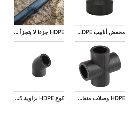
مخفض أنابيب HDPE المقاوم للتآكل
HDPE جزءا لا يتجزأ من شريط الري بالتنقيط طول مخصص
HDPE وصلات متقاطعة متساوية لتوصيل الأنابيب
كوع HDPE بزاوية 45 درجة لاتجاه التدفق