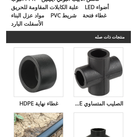
أضواء LED
علبة الكابلات المقاومة للحريق
غطاء فتحة
شريط PVC
مواد عزل البناء
الأسفلت البارد
منتجات ذات صله
الصليب المتساوي HDPE المقاوم للضغط الصناعي
غطاء نهاية HDPE