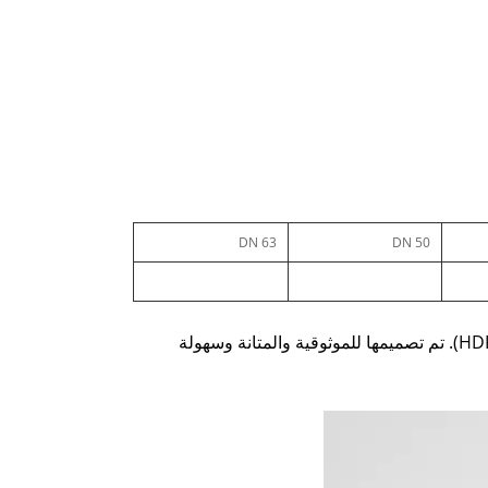
DN 63
DN 50
يعد صمام إيقاف رفع HDPE مكونًا دقيقًا للتحكم في السوائل مصمم خصيصًا لأنظمة أنابيب البولي إيثيلين عالية الكثافة (HDPE). تم تصميمها للموثوقية والمتانة وسهولة