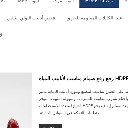
تركيبات HDPE
أنبوب مركب
أنبوب MPP
PVC أنب
علبة الكابلات المقاومة للحريق
فحص أنابيب البولي ايثيلين
ال
HD رفع رفع صمام مناسب لأنابيب المياه
مام إيقاف رفع HDPE الذي يعتمد على الصين مناسب لمصنع ومورد أنابيب المياه. تتميز
ب الخاصة بنا ، وأختام تسرب مقاومة للتسرب ، وسهولة التثبيت. متوفر
في مجموعة متنوعة من الأحجام وتصنيفات الضغط ، يعد صمام إيقاف رفع HDPE اختيارًا متعدد الاستخدامات
لمتطلبات التحكم في السوائل الحديثة.