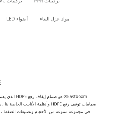
تركيبات PPR
تركيبات PVC
مواد عزل البناء
أضواء LED
PE
Eastboom® هو ص
صمامات توقف رفع HDPE وأنظمة الأنابي