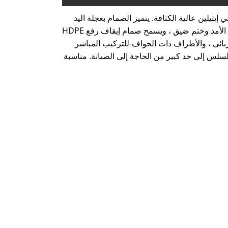
Eas® المصنع ، خصيصًا لأنظمة أنابيب البولي إيثيلين عالية الكثافة. يتميز الصمام بعجلة اليد
الدوارة التي ترفع أو تخفض الجذع ، مما يسمح بتنظيم دقيق لتدفق المياه والإغلاق الإيجابي. تم تصميمه من أجل الأداء طويل الأمد وختم ضيق ، ويسمح صمام إيقاف رفع HDPE
ربائي ، والأطراف ذات الحواف-للتركيب المباشر
 التدفق السلس إلى حد كبير من الحاجة إلى الصيانة. مناسبة