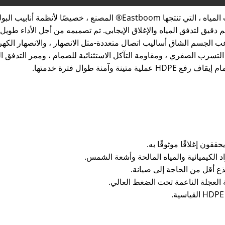
تم تصميم صمام إيقاف رفع HDPE المناسب لأنابيب المياه ، التي تنتجها tboom
توعب الجسم الشاق أساليب اتصال متعددة-مثل الانصهار ، والانصهار الكه
 HDPE. يضمن ضمان أداء التسرب الصفري ، ومقاومة التآكل الاستثنائية للصمام ، وممر
وآمنة طوال فترة خدمتها.
ون إغلاقًا موثوقًا به.
ذع أقل من الحاجة إلى صيانة.
العجلة الناعمة تحت الضغط العالي.