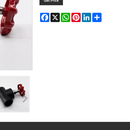
Get Price
Facebook
WhatsApp
X
Pinterest
LinkedIn
Share