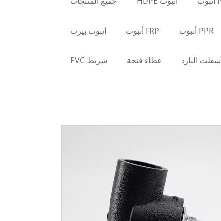
وب
أنبوب HDPE
جميع المنتجات
PPR أنبوب
FRP أنبوب
أنبوب بيرت
أسفلت البارد
غطاء فتحة
شريط PVC