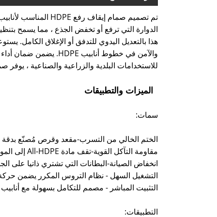
هذا بالتعديل اليدوي للتدفق أو الإغلاق الكامل. يس
والآمن في خطوط أنابيب
للاستخدامات البلدية والزراعية والصناعية ، يوفر صمام إيقاف رفع HDPE عملية متينة 
الميزات والتطبيقات
سمات:
الختم الخالي من التسرب-مقعد وقرص مُصنّع بدقة يحقق
مقاومة التآكل القوية-تقف مادة All-HDPE إلى المواد الكيميائية والمياه المالحة وأشعة الشمس.
انخفاض الصيانة-البطانات التي تشتري ذاتيا على الج
التشغيل السهل - نظام التروس المكرر يضمن حركة 
التثبيت المباشر - مصمم للتكامل بسهولة مع أنابيب HDPE القياسية.
التطبيقات: