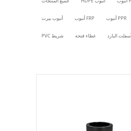
وب
أنبوب HDPE
جميع المنتجات
PPR أنبوب
FRP أنبوب
أنبوب بيرت
أسفلت البارد
غطاء فتحة
شريط PVC