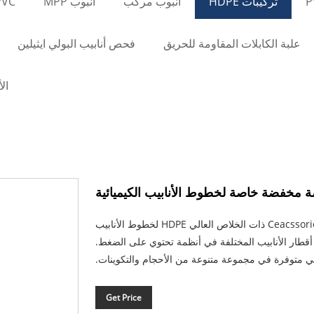
تركيبات HDPE
أنبوب مركب
أنبوب MPP
PVC أنب
علبة الكابلات المقاومة للحريق
فحص أنابيب البولي ايثيلين
ال
Eastboom® هي شركة مصنعة موثوق بها ومورد لـ Ceacssories ذات الخلاص العالي HDPE لخطوط الأنابيب
ين أقطار الأنابيب المختلفة في أنظمة تحتوي على الضغط.
 متوفرة في مجموعة متنوعة من الأحجام والتكوينات.
Get Price