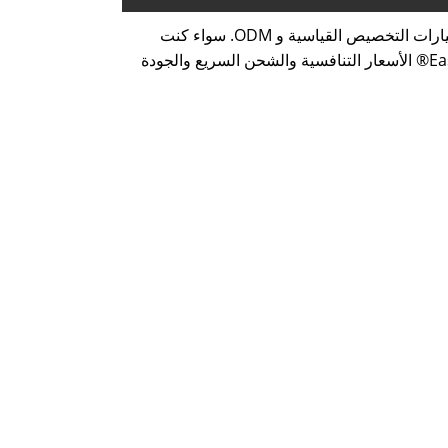
Eastboom® هو مورد مخفض موثوق به في الصين. نحن نقدم التجهيزات التي تتوافق مع معايير الصناعة العالمية وتوفر خيارات التخصيص القياسية و ODM. سواء كنت
تشتري من مصنع مخفض HDPE الصيني مركزة أو تبحث عن علامة تجارية مخفضة مركزة OEM HDPE ، يضمن Eastboom® الأسعار التنافسية والشحن السريع والجودة