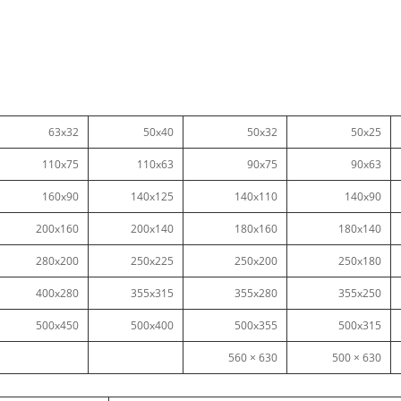
63x32
50x40
50x32
50x25
110x75
110x63
90x75
90x63
160x90
140x125
140x110
140x90
200x160
200x140
180x160
180x140
280x200
250x225
250x200
250x180
400x280
355x315
355x280
355x250
500x450
500x400
500x355
500x315
630 × 560
630 × 500