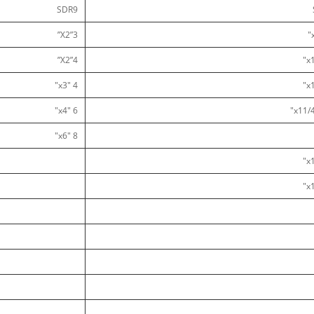
SDR9
3”X2”
4”X2”
4 "x3"
6 "x4"
8 "x6"