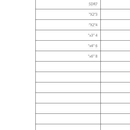
SDR7
3”X2”
4”X2”
4 "x3"
6 "x4"
8 "x6"