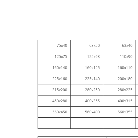
75x40
63x50
63x40
125x75
125x63
110x90
160x140
160x125
160x110
225x160
225x140
200x180
315x200
280x250
280x225
450x280
400x355
400x315
560x450
560x400
560x355