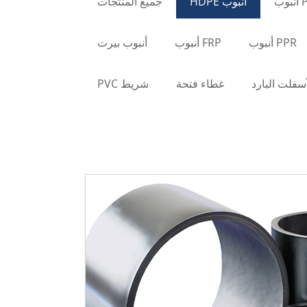
وب
أنبوب HDPE
جميع المنتجات
PPR أنبوب
FRP أنبوب
أنبوب بيرت
أسفلت البارد
غطاء فتحة
شريط PVC