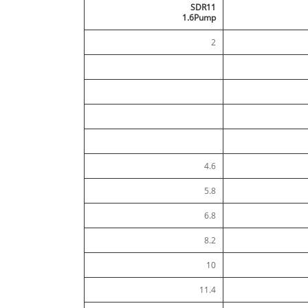
SDR11
1.6Pump
2
4.6
5.8
6.8
8.2
10
11.4