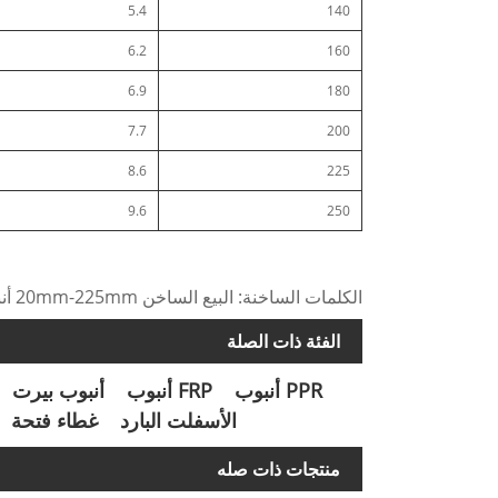
5.4
140
6.2
160
6.9
180
7.7
200
8.6
225
9.6
250
الكلمات الساخنة: البيع الساخن 20mm-225mm أنبوب المياه البلاستيكية HDPE أنبوب الري الأراضي الزراعية
الفئة ذات الصلة
PPR أنبوب
FRP أنبوب
أنبوب بيرت
الأسفلت البارد
غطاء فتحة
منتجات ذات صله