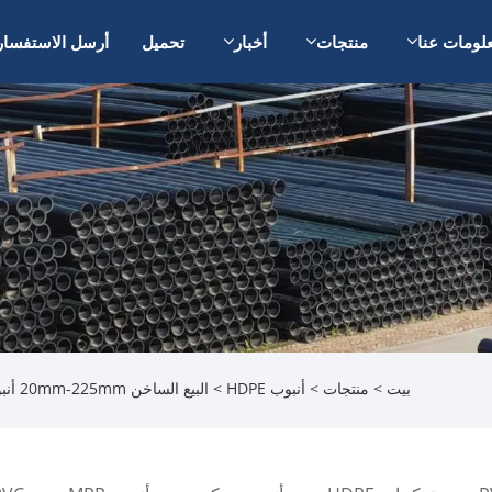
لومات عنا
منتجات
أخبار
تحميل
أرسل الاستفسار
بيت
>
منتجات
>
أنبوب HDPE
> البيع الساخن 20mm-225mm أنبوب المياه البلاستيكية HDPE أنبوب الري الأراضي الزراعية