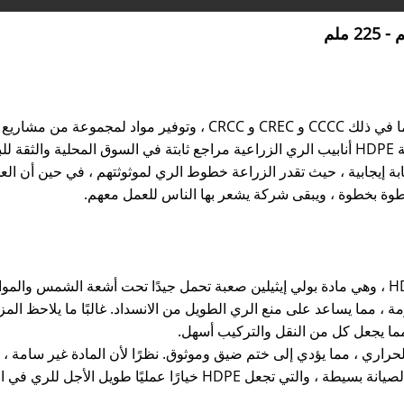
على مر السنين ، عملنا مع مقاولي الدولة الكبار ، بما في ذلك CCCC و REC
الساخن 20 مم إلى 225 مم أنابيب المياه البلاستيكية HDPE أنابيب الري الزراعية مراجع ثابتة في
ة إيجابية ، حيث تقدر الزراعة خطوط الري لموثوثتهم ، في حين أن العملا
خطوة بخطوة ، ويبقى شركة يشعر بها الناس للعمل معهم.
مصنوعة من أنابيب الري الأراضي الزراعية من HDPE ، وهي مادة بولي إيثيلين صعبة تحمل جيدًا تحت أش
مة ، مما يساعد على منع الري الطويل من الانسداد. غالبًا ما يلاحظ الم
 مما يجعل كل من النقل والتركيب أسهل.
راري ، مما يؤدي إلى ختم ضيق وموثوق. نظرًا لأن المادة غير سامة ، 
 الأجل للري في الميدان وغيرها من مشاريع المياه الريفية.