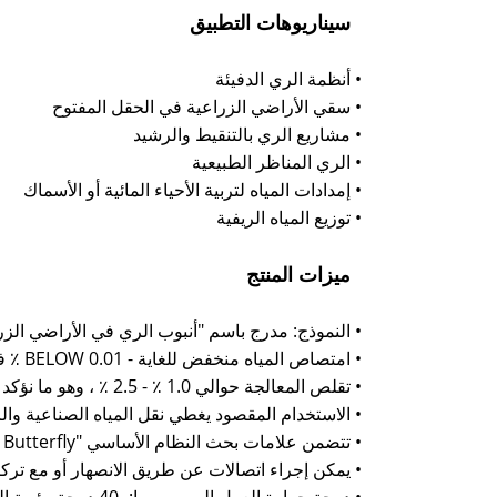
سيناريوهات التطبيق
• أنظمة الري الدفيئة
• سقي الأراضي الزراعية في الحقل المفتوح
• مشاريع الري بالتنقيط والرشيد
• الري المناظر الطبيعية
• إمدادات المياه لتربية الأحياء المائية أو الأسماك
• توزيع المياه الريفية
ميزات المنتج
• النموذج: مدرج باسم "أنبوب الري في الأراضي الزراعية E
• امتصاص المياه منخفض للغاية - BELOW 0.01 ٪ في قائمتنا.
• تقلص المعالجة حوالي 1.0 ٪ - 2.5 ٪ ، وهو ما نؤكد فيه أثناء الإنتاج و QC.
• الاستخدام المقصود يغطي نقل المياه الصناعية وال
• تتضمن علامات بحث النظام الأساسي "PVC Pipe / Pittings / Valve / Butterfly" لرؤية الفئة المتقاطعة ؛ المنتج نفسه هو HDPE.
• يمكن إجراء اتصالات عن طريق الانصهار أو مع تركيب
• درجة حرارة العمل الموصى بها: -40 درجة مئوية إلى 40 درجة مئوية في الخدمة العادية.