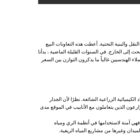
C و CRCC ، وتوفير مواد لمجموعة من مشاريع النقل والبنية التحتية. أعطت هذه التعاونات البيع
 السوق المحلية والثقة للبحث إلى الخارج. في السنوات القليلة الماضية ، بدأنا
ء الهندسيين غالباً ما يذكرون التوازن بين السعر
عة الشمس والمواد الكيميائية الزراعية الشائعة. نظرًا لأن الجدار
زارعون الذين يتعاملون مع الأنابيب في الموقع مدى
فهي آمنة لاستخدامها في أنظمة الري ومياه