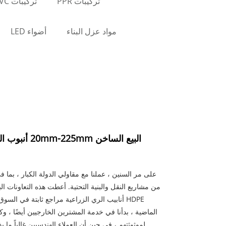
تركيبات PPR
تركيبات PVC
مواد عزل البناء
أضواء LED
HDPE أنابيب الري الزراعية مراجع ثابتة في الس
الماضية ، بدأنا في خدمة المشترين الخارجيين أيضًا ، و
لموثوثتهم ، في حين أن العملاء الهندسيين غالباً ما 