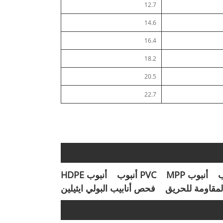
12.7
14.6
16.4
18.2
20.5
22.7
ب
أنبوب MPP
PVC أنبوب
أنبوب HDPE
المقاومة للحريق
فحص أنابيب البولي ايثيلين