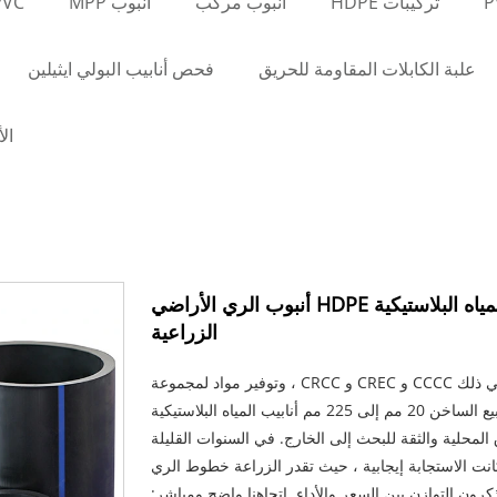
تركيبات HDPE
أنبوب مركب
أنبوب MPP
PVC أنب
علبة الكابلات المقاومة للحريق
فحص أنابيب البولي ايثيلين
ال
البيع الساخن 20mm-225mm أنبوب المياه البلاستيكية HDPE أنبوب الري الأراضي
الزراعية
على مر السنين ، عملنا مع مقاولي الدولة الكبار ، بما في ذلك CCCC و CREC و CRCC ، وتوفير مواد لمجموعة
من مشاريع النقل والبنية التحتية. أعطت هذه التعاونات البيع الساخن 20 مم إلى 225 مم أنابيب المياه البلاستيكية
وق المحلية والثقة للبحث إلى الخارج. في السنوات القليلة
كانت الاستجابة إيجابية ، حيث تقدر الزراعة خطوط الري
يذكرون التوازن بين السعر والأداء. اتجاهنا واضح ومباشر: