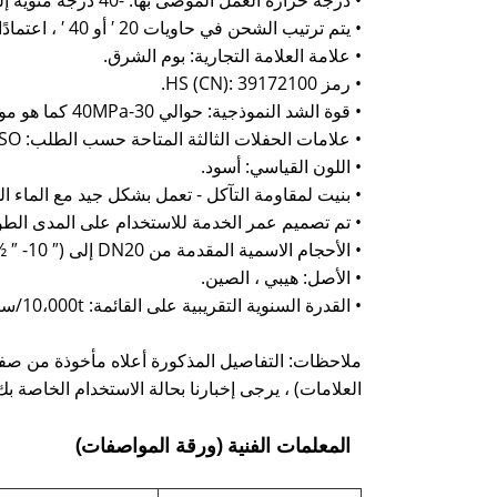
• يتم ترتيب الشحن في حاويات 20 ′ أو 40 ′ ، اعتمادًا على حجم الطلب ومزيج الحجم.
• علامة العلامة التجارية: بوم الشرق.
• رمز HS (CN): 39172100.
• قوة الشد النموذجية: حوالي 30-40MPa كما هو موضح في القائمة.
• علامات الحفلات الثالثة المتاحة حسب الطلب: SGS / CE / ISO.
• اللون القياسي: أسود.
• بنيت لمقاومة التآكل - تعمل بشكل جيد مع الماء 
• تم تصميم عمر الخدمة للاستخدام على المدى الطويل (ذكر أكثر من 50 عامًا
• الأحجام الاسمية المقدمة من DN20 إلى DN250 (½ ″ -10 ″).
• الأصل: هيبي ، الصين.
• القدرة السنوية التقريبية على القائمة: 10،000t/سنة.
ملاحظات: التفاصيل المذكورة أعلاه مأخوذة من صفح
العلامات) ، يرجى إخبارنا بحالة الاستخدام الخاصة 
المعلمات الفنية (ورقة المواصفات)