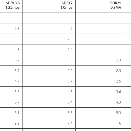
SDR13.6
SDR17
SDR21
1.25mpa
1.0mpa
0.8MA
2.3
2
3
2.3
3
2.4
3.7
3
2.3
3.7
2.9
2.3
4.7
3.7
2.5
5.6
4.5
3.6
6.7
5.4
4.3
8.1
6.6
5.3
9.2
7.4
6