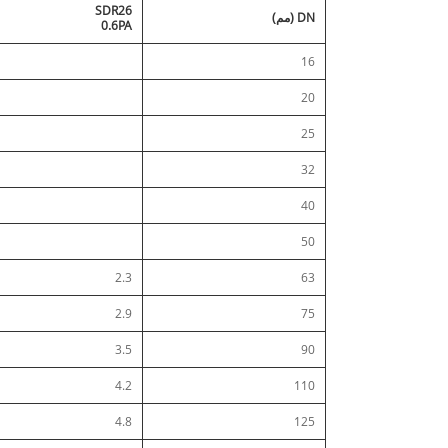
SDR26
DN (مم)
0.6PA
16
20
25
32
40
50
2.3
63
2.9
75
3.5
90
4.2
110
4.8
125