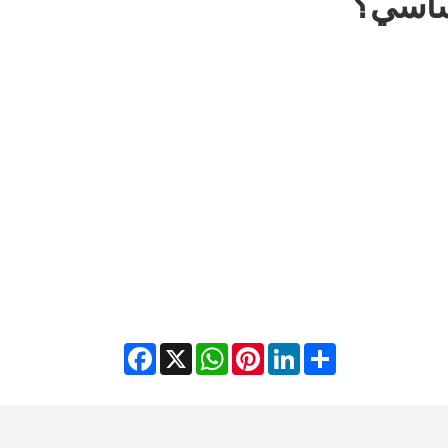
أساسي؟
Facebook
WhatsApp
X
Pinterest
LinkedIn
Share