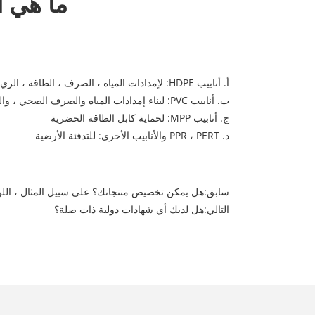
ما هي أ
أ. أنابيب HDPE: لإمدادات المياه ، الصرف ، الطاقة ، الري الأراضي الزراعية ، إلخ.
ب. أنابيب PVC: لبناء إمدادات المياه والصرف الصحي ، والطاقة ، والري الأراضي الزراعية ، إلخ.
ج. أنابيب MPP: لحماية كابل الطاقة الحضرية
د. PPR ، PERT والأنابيب الأخرى: للتدفئة الأرضية
سابق:
هل يمكن تخصيص منتجاتك؟ على سبيل المثال ، اللو
التالي:
هل لديك أي شهادات دولية ذات صلة؟