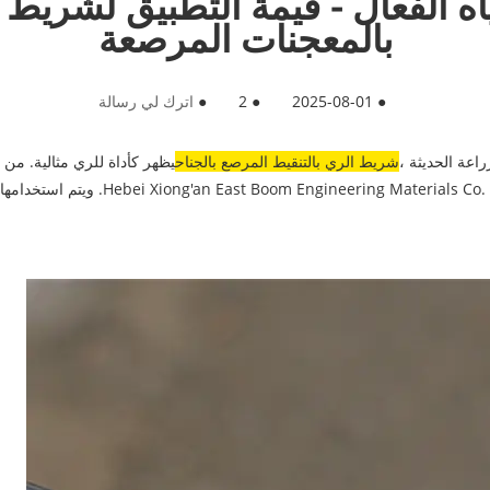
ياه الفعال - قيمة التطبيق لشريط
بالمعجنات المرصعة
●
2025-08-01
●
2
●
اترك لي رسالة
راعة الحديثة ،
شريط الري بالتنقيط المرصع بالجناح
يظهر كأداة للري مثالية. من 
فهي واحدة من البضائع الرئيسية التي تسوقها