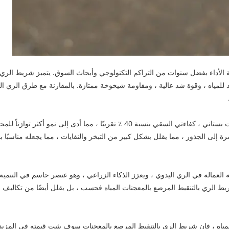
الية الأداء بفضل سنوات من التراكم التكنولوجي وأبحاث السوق. يتميز شريط ال
ياه ، وقوة شد عالية ، ومقاومة شيخوخة ممتازة. بالمقارنة مع طرق الري التقلي
ارتفعت بستاني ، كفاءتي السقي بنسبة 40 ٪ تقريبًا ، مما أدى 
رة إلى الجذور ، مما يقلل بشكل كبير من التبخر والنفايات ، مما يجعله مناسبً
العمالة في الري اليدوي ، ويعزز الذكاء الزراعي ، وهو عنصر حاسم في التنمية ال
فظ شريط الري بالتنقيط المرصع بالمعجنات المياه فحسب ، بل يقلل أيضًا من تكالي
لمياه ، فإن شريط الري بالتنقيط المرصع بالمعجنات سوف يثبت قيمته في المز