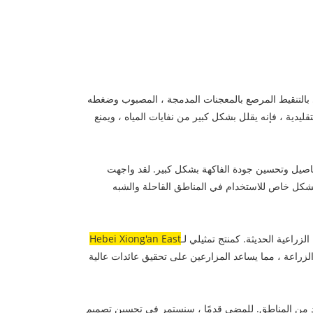
ري بالتنقيط المرصع بالمعجنات المدمجة ، المصبوب وضغطه
دية ، فإنه يقلل بشكل كبير من نفايات المياه ، ويمنع
إلى نمو أكثر توازناً للمحاصيل وتحسين جودة الفاكهة بشكل كبير. لقد واجهت
ا بشكل خاص للاستخدام في المناطق القاحلة والشبه
زراعية الحديثة. كمنتج تمثيلي لـ
Hebei Xiong'an East
ف الزراعة ، مما يساعد المزارعين على تحقيق عائدات عالية
يد من المناطق. للمضي قدمًا ، سنستمر في تحسين تصميم