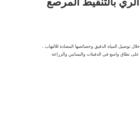
 الري بالتنقيط المرصع
خلال توصيل المياه الدقيق وخصائصها المضادة للالتهاب ،
 شركة Hebei Xiong'an East Boom Engineering Materials Co. ، Ltd. ويتم استخدامها على نطاق واسع في الدفيئات والبساتين والزراعة