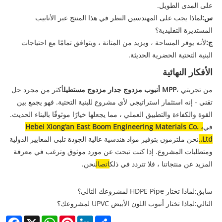
على المدى الطويل.
س:
لماذا يجب على المهندسين النظر في هذا المنتج عبر الأنابيب
المستديرة التقليدية؟
ج:
لأنه يوفر المساحة ، ويزيد من المتانة ، ويتوافق تمامًا مع احتياجات
البنية التحتية الحضرية الحديثة.
الأفكار النهائية
من تجربتي ،
MPP أنبوب مزدوج جدار مزدوج مستطيل
أكثر من مجرد حل
تقني - إنه استثمار استراتيجي لأي مشروع للبنية التحتية. فهو يجمع بين
القوة والكفاءة والتطبيق العملي ، مما يجعلها خيارًا موثوقًا بالبناء الحديث.
في
Hebei Xiong'an East Boom Engineering Materials Co. ،
Ltd.
,
نحن ملتزمون بتوفير مواد هندسية عالية الجودة تلبي المعايير الدولية
ومتطلبات المشروع. إذا كنت تبحث عن مورد موثوق وترغب في معرفة
المزيد عن منتجاتنا ، فلا تتردد في ذلك
اتصال
نحن.
سابق:
لماذا تختار HDPE Pipe لمشروعك التالي؟
التالي:
لماذا تختار أنبوب اللون الأبيض UPVC لمشروعك؟
cebook
WhatsApp
X
Pinterest
LinkedIn
Share