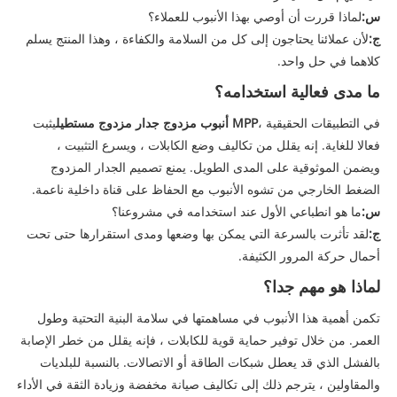
س:
لماذا قررت أن أوصي بهذا الأنبوب للعملاء؟
ج:
لأن عملائنا يحتاجون إلى كل من السلامة والكفاءة ، وهذا المنتج يسلم
كلاهما في حل واحد.
ما مدى فعالية استخدامه؟
في التطبيقات الحقيقية ،
MPP أنبوب مزدوج جدار مزدوج مستطيل
يثبت
فعالا للغاية. إنه يقلل من تكاليف وضع الكابلات ، ويسرع التثبيت ،
ويضمن الموثوقية على المدى الطويل. يمنع تصميم الجدار المزدوج
الضغط الخارجي من تشوه الأنبوب مع الحفاظ على قناة داخلية ناعمة.
س:
ما هو انطباعي الأول عند استخدامه في مشروعنا؟
ج:
لقد تأثرت بالسرعة التي يمكن بها وضعها ومدى استقرارها حتى تحت
أحمال حركة المرور الكثيفة.
لماذا هو مهم جدا؟
تكمن أهمية هذا الأنبوب في مساهمتها في سلامة البنية التحتية وطول
العمر. من خلال توفير حماية قوية للكابلات ، فإنه يقلل من خطر الإصابة
بالفشل الذي قد يعطل شبكات الطاقة أو الاتصالات. بالنسبة للبلديات
والمقاولين ، يترجم ذلك إلى تكاليف صيانة مخفضة وزيادة الثقة في الأداء