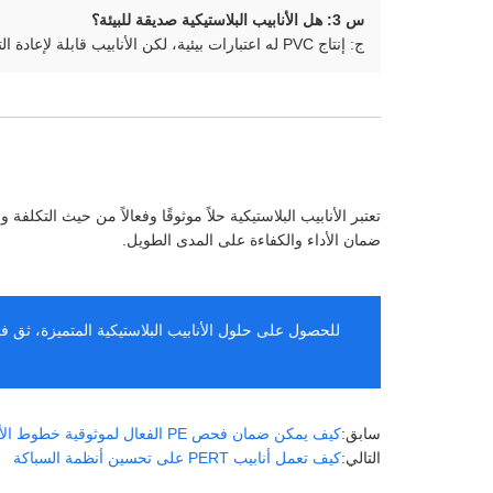
س 3: هل الأنابيب البلاستيكية صديقة للبيئة؟
ج: إنتاج PVC له اعتبارات بيئية، لكن الأنابيب قابلة لإعادة التدوير وتقلل من فقدان الماء بسبب التسربات.
تعتبر الأنابيب البلاستيكية حلاً موثوقًا وفعالاً من حيث التك
ضمان الأداء والكفاءة على المدى الطويل.
للحصول على حلول الأنابيب البلاستيكية المتميزة، ثق في East Boom. اكتشف مجموعتنا الكاملة من المنتجات
سابق:
كيف يمكن ضمان فحص PE الفعال لموثوقية خطوط الأنابيب على المدى الطويل؟
التالي:
كيف تعمل أنابيب PERT على تحسين أنظمة السباكة