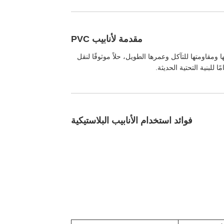
مقدمة لأنابيب PVC
سع في السباكة السكنية والتجارية والصناعية. توفر أنابيب PVC، المعروفة بخفة وزنها ومقاومتها للتآكل وعمرها الطويل، حلاً موثوقًا لنقل
فوائد استخدام الأنابيب البلاستيكية