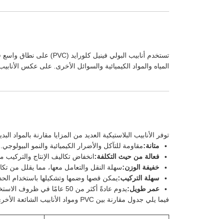
المياه والمواد الكيميائية والسوائل الأخرى. على عكس الأنابيب المعدنية التقليدية، لا يصدأ PVC أو يتحلل بمرور الوقت،
توفر الأنابيب البلاستيكية العديد من المزايا مقارنة بالمواد البدي
متانة:
مقاومة للتآكل والأضرار الكيميائية والنمو البيولوجي.
فعالة من حيث التكلفة:
انخفاض تكاليف الإنتاج والتركيب مقا
خفيفة الوزن:
سهلة النقل والتعامل معها، مما يقلل من تكال
سهلة التركيب:
يمكن قصها وضمها وتشكيلها باستخدام الحد 
عمر طويل:
يدوم عادةً أكثر من 50 عامًا في ظروف الاستخدام العادية.
فيما يلي جدول مقارنة بين PVC ومواد الأنابيب الشائعة الأخرى: