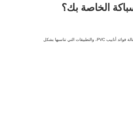
سباكة الخاصة بك؟
أحدثت ثورة في السباكة الحديثة، مما يوفر المتانة والفعالية من حيث التكلفة وسهولة التركيب. تستكشف هذه المقالة فوائد أنابيب PVC، والتطبيقات التي تناسبها بشكل