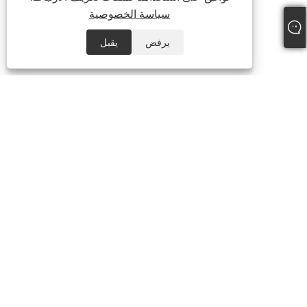
سياسة الخصوصية
يرفض
يقبل
+86-19322088142
steven@eastboompipes.com