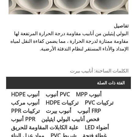
تفاصيل
البولي إيثيلين من أنابيب مقاومة درجة الحرارة المرتفعة لها
مقاومة ممتازة لدرجة الحرارة ، مما يضمن كفاءة النقل لمياه
الإمداد والأداء المستقر لنظام التدفئة الأرضية.
الكلمات الساخنة: أنابيب بيرت
الفئة ذات الصلة
أنبوب MPP
PVC أنبوب
أنبوب HDPE
تركيبات PVC
تركيبات HDPE
أنبوب مركب
FRP أنبوب
أنبوب بيرت
تركيبات PPR
فحص أنابيب البولي ايثيلين
PPR أنبوب
أضواء LED
علبة الكابلات المقاومة للحريق
غطاء فتحة
شريط PVC
مواد عزل البناء