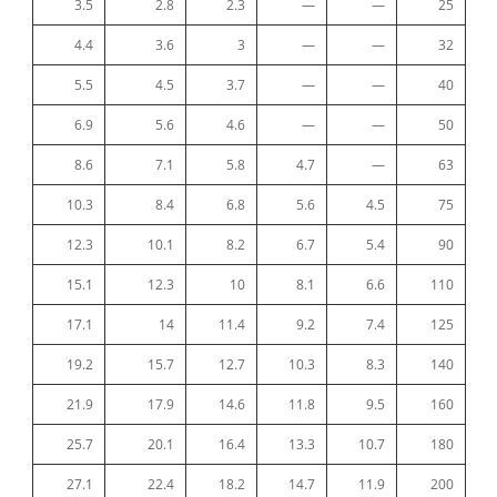
3.5
2.8
2.3
—
—
25
4.4
3.6
3
—
—
32
5.5
4.5
3.7
—
—
40
6.9
5.6
4.6
—
—
50
8.6
7.1
5.8
4.7
—
63
10.3
8.4
6.8
5.6
4.5
75
12.3
10.1
8.2
6.7
5.4
90
15.1
12.3
10
8.1
6.6
110
17.1
14
11.4
9.2
7.4
125
19.2
15.7
12.7
10.3
8.3
140
21.9
17.9
14.6
11.8
9.5
160
25.7
20.1
16.4
13.3
10.7
180
27.1
22.4
18.2
14.7
11.9
200