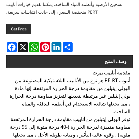
تسخين الأرضية وأنظمة المياه الساخنة. يمكننا تقديم خيارات أنابيب
PERT منخفضة السعر ، إلى جانب اقتباسات سريعة.
Get Price
acebook
WhatsApp
X
Pinterest
LinkedIn
Share
وصف المنتج
مقدمة أنابيب بيرت
أنبوب PE-RT هو نوع من الأنابيب البلاستيكية المصنوعة من
البولي إيثيلين من مقاومة درجة الحرارة المرتفعة. إنها مادة
بولي إيثيلين غير مرتبطة بتعديلها لتعزيز مقاومة درجة الحرارة
، مما يجعلها شائعة الاستخدام في أنظمة التدفئة والمياه
الساخنة.
توفر البولي إيثيلين من أنابيب مقاومة درجة الحرارة المرتفعة
مقاومة متميزة لدرجة الحرارة (-40 درجة مئوية إلى 95 درجة
مئوية) ، وقوة عالية التأثير ، ومتانة طويلة الأجل ، مما يجعلها