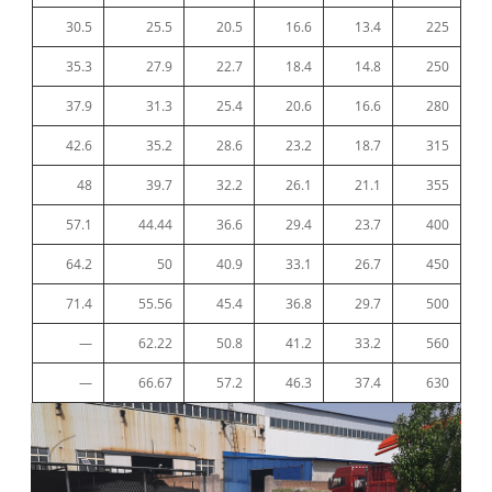
30.5
25.5
20.5
16.6
13.4
225
35.3
27.9
22.7
18.4
14.8
250
37.9
31.3
25.4
20.6
16.6
280
42.6
35.2
28.6
23.2
18.7
315
48
39.7
32.2
26.1
21.1
355
57.1
44.44
36.6
29.4
23.7
400
64.2
50
40.9
33.1
26.7
450
71.4
55.56
45.4
36.8
29.7
500
—
62.22
50.8
41.2
33.2
560
—
66.67
57.2
46.3
37.4
630