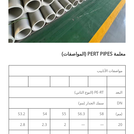
معلمة PERT PIPES (المواصفات)
مواصفات الأنابيب
البعد
PE-RT (النوع الثاني)
DN
سمك الجدار (مم)
(مم)
S8
S6.3
S5
S4
S3.2
2.8
2.3
2
—
—
20