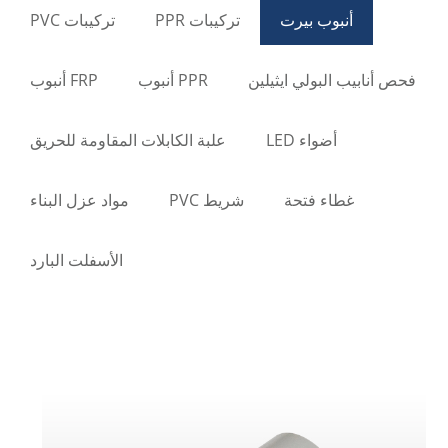
أنبوب بيرت
تركيبات PPR
تركيبات PVC
فحص أنابيب البولي ايثيلين
PPR أنبوب
FRP أنبوب
أضواء LED
علبة الكابلات المقاومة للحريق
غطاء فتحة
شريط PVC
مواد عزل البناء
الأسفلت البارد