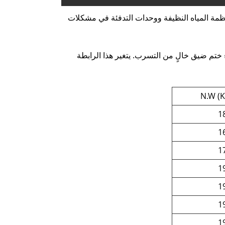
 إنه مثالي لأنظمة المياه النظيفة ووحدات التدفئة في مشكلات
ة بأنابيب PPR عن طريق اللحام الحراري لإنشاء ختم ضيق خالٍ من التسرب. يتغير هذا الرابطة
N.W (
1
1
1
1
1
1
1