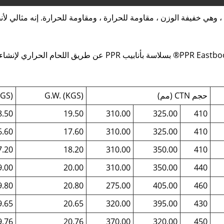
كامل من مادة PPR عالية الجودة ، وهي خفيفة الوزن ، مقاومة للحرارة ، ومقاومة للحرارة.
يتم توصيل صمامات الكرة البلاستيكية PPR من PPR Eastboom® بسلاس
حجم CTN (مم)
G.W. (KGS)
KGS)
8.50
19.50
310.00
325.00
410
6.60
17.60
310.00
325.00
410
7.20
18.20
310.00
350.00
410
9.00
20.00
310.00
350.00
440
9.80
20.80
275.00
405.00
460
9.65
20.65
320.00
395.00
430
9.76
20.76
370.00
320.00
450