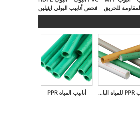
المقاومة للحريق
فحص أنابيب البولي ايثيلين
أنابيب PPR للمياه الباردة والساخنة
أنابيب المياه PPR