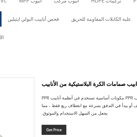
تركيبات HDPE
أنبوب مركب
أنبوب MPP
PVC أنب
علبة الكابلات المقاومة للحريق
فحص أنابيب البولي ايثيلين
ال
ابيب صمامات الكرة البلاستيكية من الأنابيب
تعد صمامات الكرة البلاستيكية لـ Eastboom® PPR أنابيب PPR مكونات أساسية تستخدم في أنظمة أنابيب PPR
أو يبدأ في التدفق بسرعة مع انعطاف ربع فقط ، مما
يجعل من السهل الاستخدام والموثوق.
Get Price