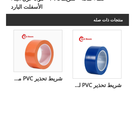
الأسفلت البارد
منتجات ذات صله
شريط تحذير PVC مقاوم للماء
شريط تحذير PVC لوضع علامات على البناء