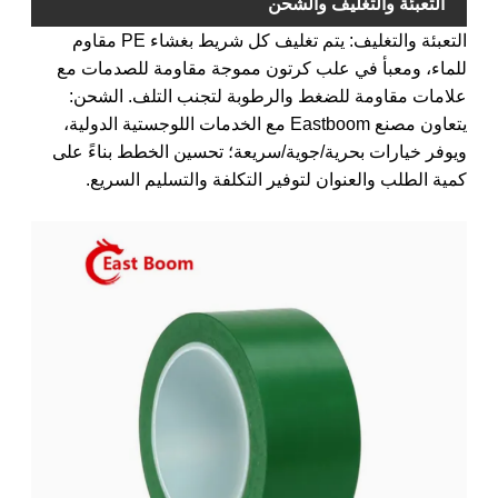
التعبئة والتغليف والشحن
التعبئة والتغليف: يتم تغليف كل شريط بغشاء PE مقاوم
للماء، ومعبأ في علب كرتون مموجة مقاومة للصدمات مع
علامات مقاومة للضغط والرطوبة لتجنب التلف. الشحن:
يتعاون مصنع Eastboom مع الخدمات اللوجستية الدولية،
ويوفر خيارات بحرية/جوية/سريعة؛ تحسين الخطط بناءً على
كمية الطلب والعنوان لتوفير التكلفة والتسليم السريع.