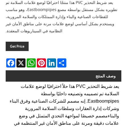
يعد شريط التحذير PVC هذا منتجًا احترافيًا لوضع علامات السلامة تم
تطويره بشكل مستقل بواسطة مصنع Eastboompipes، وهو مناسب
للقطاعات الصناعية والبناء وإدارة الممتلكات والسلامة المرورية،
ويستخدم بشكل أساسي لوضع علامات مرنة على مناطق الأمان غير
النظامية في السيناريوهات المعقدة.
Get Price
acebook
WhatsApp
X
Pinterest
LinkedIn
Share
وصف المنتج
يعد شريط التحذير PVC هذا حلاً احترافيًا لوضع علامات
السلامة تم تصميمه وتصنيعه داخليًا بواسطة
Eastboompipes. إنه مصمم للشركات الصناعية وفرق البناء
وشركات إدارة العقارات وسلطات السلامة المرورية
والبناء
مصمم خصيصًا لمواجهة التحدي المتمثل في وضع
علامات دقيقة ومرنة على مناطق الأمان غير المنتظمة في