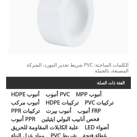
الكلمات الساخنة: PVC شريط تحذير المورد، الشركة
المصنعة، بالجملة
الفئة ذات الصلة
أنبوب MPP
PVC أنبوب
أنبوب HDPE
تركيبات PVC
تركيبات HDPE
أنبوب مركب
FRP أنبوب
أنبوب بيرت
تركيبات PPR
فحص أنابيب البولي ايثيلين
PPR أنبوب
أضواء LED
علبة الكابلات المقاومة للحريق
غطاء فتحة
شريط PVC
مواد عزل البناء