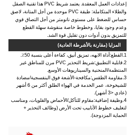
إعدادات العمل المعقدة. يعتمد شريط PVC هذا تقنية الصقل
والطلاء المتكاملة: طبقة PVC موحدة من أجل المتانة، لاصق
حساس للضغط على مستوى نانومتر من أجل التصاق قوي
وعدم وجود بقايا، وخطوط خاصة منقوشة سهلة القطع
للتمزيق بدون أدوات دون تقليل قوة الشد.
المزايا (مقارنة بالأشرطة العادية)
1.
القطع:
أداة الاب
هه، تمزيق أنيق، كفاءة أعلى بنسبة 50٪.
2.
قابلية التطبيق:
شريط التحذير PVC مرن للمناطق غير
المنتظمة/المنحنية والسيناريوهات الأوسع.
3.
مقاومة الطقس:
مكافحة-
الأشعة فوق البنفسجية/مضادة
للشيخوخة، عمر الخدمة في الهواء الطلق أكثر من 6 أشهر
(عادي <3 أشهر).
4.
وظيفة إضافية:
مقاوم للتآكل/الأحماض والقلويات، ومناسب
لتغليف خطوط الأنابيب تحت الأرض (وظائف التحذير +
الحماية المزدوجة).